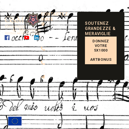
CONTACTEZ-
NOUS
SOUTENEZ
Via Ganaceto,
GRANDEZZE &
40B
MERAVIGLIE
41121 Modena
Italy
DONNEZ
VOTRE
(+39) 059
5X1000
214333
ARTBONUS
(+39) 345
8450413
info@grandezzemeraviglie.it
© 2026
ASSOCIAZIONE MUSICALE ESTENSE APS
PRIVACY
COOKIES
Sito web realizzato grazie a PNRR, M1C3 – INVESTIMENTO 3.3 –
Supporto ai settori culturali e creativi per l’innovazione e la transizione
digitale, finanziato dall’Unione europea – NextGenerationEU