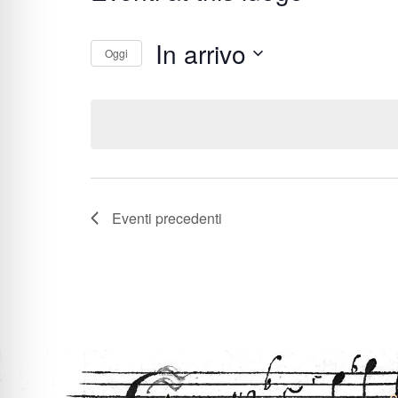
In arrivo
Oggi
Seleziona
la
data.
Eventi
precedenti