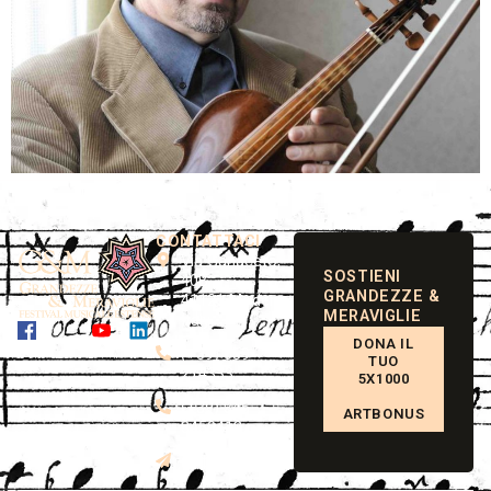
CONTATTACI
Via Ganaceto,
SOSTIENI
40B
GRANDEZZE &
41121 Modena
MERAVIGLIE
Italy
DONA IL
(+39) 059
TUO
214333
5X1000
(+39) 345
ARTBONUS
8450413
info@grandezzemeraviglie.it