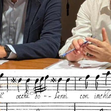
ONTATTACI
Via Ganaceto, 40B
41121 Modena Italy
(+39) 059 214333
(+39) 345 8450413