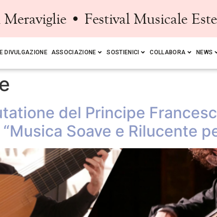
Meraviglie • Festival Musicale Est
E DIVULGAZIONE
ASSOCIAZIONE
SOSTIENICI
COLLABORA
NEWS
e
tatione del Principe Francesco
 “Musica Soave e Rilucente 