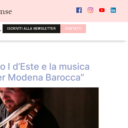
ense
ISCRIVITI ALLA NEWSLETTER
CONTATTI
 I d’Este e la musica
per Modena Barocca”